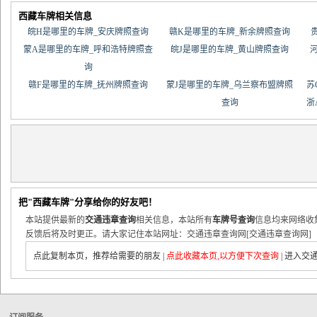
西藏车牌相关信息
皖H是哪里的车牌_安庆牌照查询
赣K是哪里的车牌_新余牌照查询
蒙A是哪里的车牌_呼和浩特牌照查
皖J是哪里的车牌_黄山牌照查询
询
赣F是哪里的车牌_抚州牌照查询
蒙J是哪里的车牌_乌兰察布盟牌照
苏
查询
浙
把"西藏车牌"分享给你的好友吧！
本站提供最新的
交通违章查询
相关信息，本站所有
车牌号查询
信息均来网络收
反馈后将及时更正。请大家记住本站网址：交通违章查询网[交通违章查询网]
点此复制本页，推荐给需要的朋友
|
点此收藏本页,以方便下次查询
|
进入交