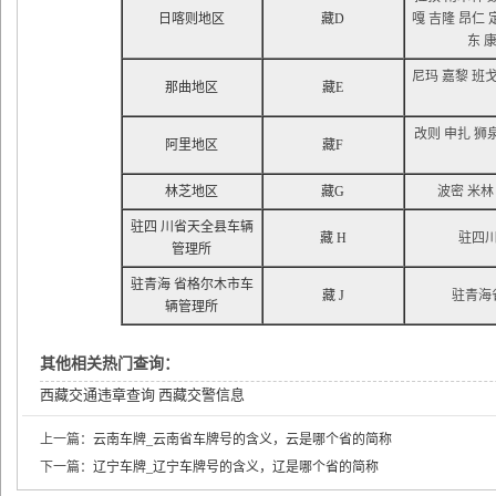
日喀则地区
藏D
嘎 吉隆 昂仁 
东 
尼玛 嘉黎 班戈
那曲地区
藏E
改则 申扎 狮
阿里地区
藏F
林芝地区
藏G
波密 米林
驻四 川省天全县车辆
藏 H
驻四
管理所
驻青海 省格尔木市车
藏 J
驻青海
辆管理所
其他相关热门查询：
西藏交通违章查询
西藏交警信息
上一篇：
云南车牌_云南省车牌号的含义，云是哪个省的简称
下一篇：
辽宁车牌_辽宁车牌号的含义，辽是哪个省的简称