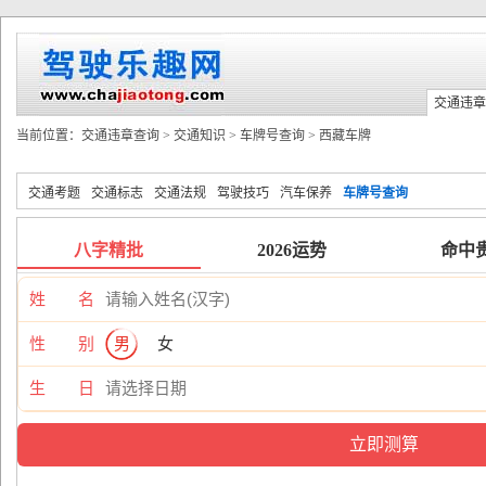
交通违章
当前位置：
交通违章查询
>
交通知识
>
车牌号查询
>
西藏车牌
交通考题
交通标志
交通法规
驾驶技巧
汽车保养
车牌号查询
八字精批
2026运势
命中
姓 名
性 别
男
女
生 日