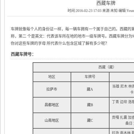
西藏车牌
时间:2016-02-23 17:03 来源:未知 编辑:Yeu
车牌就像每个人的身份证一样，每一辆车拥有一个属于自己的。西藏的第
称，第二 个是英文：代表该车所在地的地市一级车牌号。西藏车牌分为9
你对这些车牌的字母 所代表什么包含区域了解有多少呢？
西藏车牌号：
西藏（藏）
地区
车牌号
当雄 尼木 林
拉萨市
藏A
卡
丁青 边坝 洛
昌都地区
藏B
贡嘎 扎囊 加
山南地区
藏C
桑日 
拉孜 南木林 