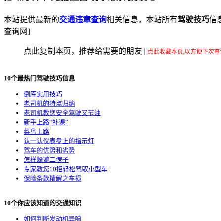
本站提供最新的
交通违章查询
相关信息，本站所有
驾驶技巧
信
查询网]
点此复制本页，推荐给需要的朋友
|
点此收藏本页,以方便下次查
10个最热门驾驶技巧信息
倒库实用技巧
老司机的特点归纳
老司机教您安全驾驶又节油
新手上路“补课”
菜鸟上路
认一认仪表盘上的指示灯
驾车的优势和劣势
怎样躲避二愣子
专家教您10招轻松驾驭小型车
保险条款精解之车损
10个你应该知道的交通知识
如何判断发动机异响