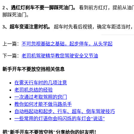
2 、遇红灯刹车不要一脚踩死油门。
看到前方红灯，提前从油
脚踩死油门。
3、超车变道注意时机。
超车时先看后视镜，确定车距适当时
上一篇：
不可忽视基础之基础，起步停车，从头学起
下一篇：
老司机驾驶精华教您驾驶安全又节油
新手开车不要放空挡相关信息
在雾天行车时的几项注意
老司机总结的经验
一次通过考取驾照的窍门
教你如何才能不做马路杀手
自动档起动和起步、行车、超车、倒车驾驶技巧
一些常用的灯语你会吗闪烁的车灯会“说话”
把"新手开车不要放空挡"分享给你的好友吧！