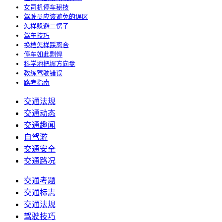
女司机停车秘技
驾驶员应该避免的误区
怎样躲避二愣子
驾车技巧
换档怎样踩离合
停车如此剽悍
科学地把握方向盘
教练驾驶错误
路考指南
交通法规
交通动态
交通趣闻
自驾游
交通安全
交通路况
交通考题
交通标志
交通法规
驾驶技巧