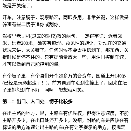
能是开关烧了。
开车，注意镜子，观察路况，两眼多用，非常关键，这样做是
躲避有些二愣子追你或刮你。
驾校里老司机(过去的驾校)教的两句，一定得牢记：近看50
米，远看200米，确实有道理。预见性的避让，对现在的交通
状况来讲，太关键了。任何时候不要太相信刹车，那东西，关
键时候是停不住的。只有提前量放大一些，用油门控制车速，
才可以做到自己能控制的量。
有个坛子里，有个哥们开个20多万的合资车，国道上开140多
(已经是玩命超速了！)，前方遇到车没刹住撞上了，回来在坛
子里抱怨刹车不好，呵呵，想想就可笑。
第二：出口、入口处二愣子比较多
在出主路的地方，是，主路车有优先权，但得注意速度，不能
主路开多少，在出口处还开多少。没错，附路的车是应该在有
标识的地方减速让出主路的车(在有让字提示的地方，按规定