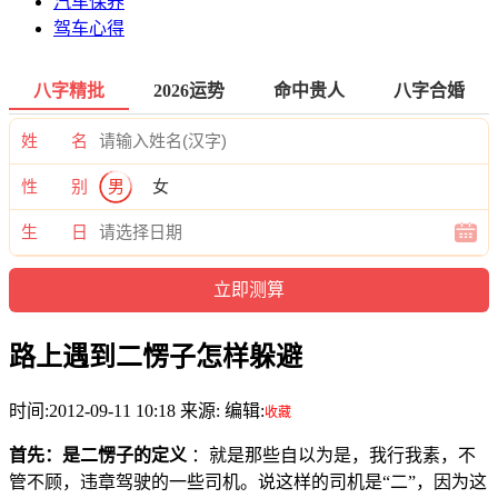
汽车保养
驾车心得
八字精批
2026运势
命中贵人
八字合婚
姓 名
性 别
男
女
生 日
路上遇到二愣子怎样躲避
时间:2012-09-11 10:18 来源: 编辑:
收藏
首先：是二愣子的定义
：就是那些自以为是，我行我素，不
管不顾，违章驾驶的一些司机。说这样的司机是“二”，因为这