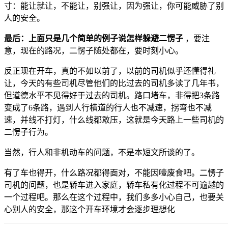
寸：能让就让，不能让，别强让，因为强让，你可能威胁了别
人的安全。
最后：上面只是几个简单的例子说怎样躲避二愣子
，要注
意，现在的路况，二愣子随处都在，要时刻小心。
反正现在开车，真的不如以前了，以前的司机似乎还懂得礼
让，今天的有些司机尽管他们的比过去的司机多读了几年书，
但道德水平不见得好于过去的司机。路口堵车，非得把3条路
变成了6条路，遇到人行横道的行人也不减速，拐弯也不减
速，并线不打灯，什么线都敢压，这就是今天路上一些司机的
二愣子行为。
当然，行人和非机动车的问题，不是本短文所谈的了。
有了车也得开，什么路况都得面对，不能因噎废食吧。二愣子
司机的问题，也是轿车进入家庭，轿车私有化过程不可逾越的
一个过程吧。那么在这个过程中，我们多多小心自己，也要关
心别人的安全，那这个开车环境才会逐步理想化