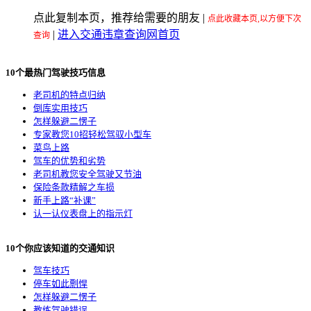
点此复制本页，推荐给需要的朋友
|
点此收藏本页,以方便下次
|
进入交通违章查询网首页
查询
10个最热门驾驶技巧信息
老司机的特点归纳
倒库实用技巧
怎样躲避二愣子
专家教您10招轻松驾驭小型车
菜鸟上路
驾车的优势和劣势
老司机教您安全驾驶又节油
保险条款精解之车损
新手上路“补课”
认一认仪表盘上的指示灯
10个你应该知道的交通知识
驾车技巧
停车如此剽悍
怎样躲避二愣子
教练驾驶错误