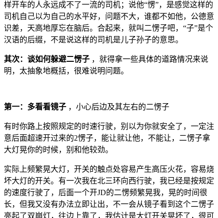
样开车的人永远成不了一流的司机；说他“愣”，是感觉这样的
司机自己以为自己的水平好，问题不大，谁都不如他，公德意
识差，天高地厚忘在脑后。合起来，就叫二愣子吧，“子”是个
汉语的后缀，不是说这样的司机是儿子孙子的意思。
其次：谈如何躲避二愣子
，就得拿一些具体的道路情况来说
明，太抽象地概括，很难说明问题。
第一：多看看镜子
，小心后边及其左右的二愣子
有时你路上按照规定的时速行驶，别以为你就安全了，一定注
意后面超速开过来的2愣子，能让就让他，不能让，二愣子拿
大灯晃你的时候，别和他较劲。
实际上频繁晃大灯，开关的触点处容易产生高压火花，容易烧
坏大灯的开关。有一次我在北三环向西行驶，我已经是按规定
的速度行驶了，后面一个开JD的二愣频繁晃我，晃的时间很
长，但我又没有办法立即让出，不一会从镜子看到这个二愣子
亮起了双崩灯，往边上靠了，我估计是大灯开关晃坏了，很可