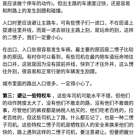
是应该做个停车的动作)，但出主路的车速度过快，还是容易
和附路上的发生刮蹭和碰撞。
入口时更应该避让主路车，可有些愣子们一进口，不在匝道上
提速往里并线，而是一进去就往主路上别，是玩命的别，这样
的二愣子，我们一定要小心。
在出口、入口处很容易发生车祸，最主要的原因是二愣子比较
多的原因。有时你可以看到，有些司机在最内侧车道玩命地往
出口并，这就是因为没有提前并线，快到了才往外并，这么愣
往外别，很容易和正常行驶的车辆发生刮蹭。
城市里面的路出入口很多，一定得小心了。
第三：避让一些特权车
，这些车司机可能水平不错，但他们
的动作跨度太大了，没有他们不敢走的路，没有他们不敢做的
事，尽管他们的裤衩都是纳税人给买的，他们吃老百姓的，拉
老百姓的，但这些司机上了路，什么都忘记了，也是一种二愣
子司机。这些特权二愣子司机是牺牲别人的安全来换来他们的
快的，路上遇到这样的二愣子司机，要注意避让。但要把握分