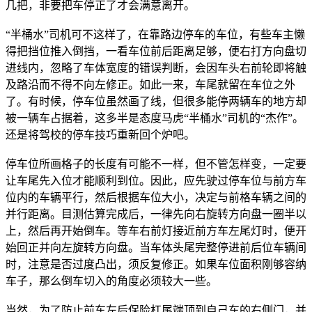
几把，非要把车停正了才会满意离开。
“半桶水”司机可不这样了，在靠路边停车的车位，有些车主懒
得把挡位推入倒挡，一看车位前后距离足够，便右打方向盘切
进线内，忽略了车体宽度的错误判断，会因车头右前轮即将触
及路沿而不得不向左修正。如此一来，车尾就留在车位之外
了。有时候，停车位虽然画了线，但很多能停两辆车的地方却
被一辆车占据着，这多半是态度马虎“半桶水”司机的“杰作”。
还是将驾校的停车技巧重新回个炉吧。
停车位所画格子的长度有可能不一样，但不管怎样变，一定要
让车尾先入位才能顺利到位。因此，应先驶过停车位与前方车
位内的车辆平行，然后根据车位大小，决定与前格车辆之间的
并行距离。目测估算完成后，一律先向右旋转方向盘一圈半以
上，然后再开始倒车。等车右前灯接近前方车左尾灯时，便开
始回正并向左旋转方向盘。当车体头尾完整停进前后位车辆间
时，注意是否过度凸出，须反复修正。如果车位面积刚够容纳
车子，那么倒车切入的角度必须较大一些。
当然，为了防止前车左后保险杠尾端顶到自己车的右侧门，并