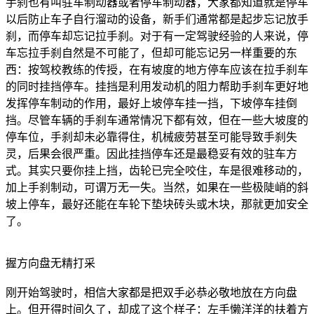
手刹也有叫驻车制动器或者停车制动器，大家都知道就是停车
以后防止车子自行溜动的设备，新手们通常都是起步忘记放手
刹，而停车却忘记拉手刹。对于有一定驾驶经验的人来说，停
车忘拉手刹自然是不可能了，但却可能忘记另一样重要的东
西：按驾校教练的传授，在有坡度的地方停车应该在拉手刹车
的同时挂挡停车。挂挡是利用发动机的阻力帮助手刹车更好地
发挥停车制动的作用，最好上坡停车挂一挡，下坡停车挂倒
挡。尽管车辆的手刹车通常情况下都有效，但在一些大坡度的
停车位，手刹却未必靠得住，机械疲劳甚至可能导致手刹失
灵，后果会很严重。因此挂挡停车还是最稳妥有效的驻车方
式。其实只要你挂上挡，齿轮已完全咬住，车是很难移动的，
加上手刹制动，可谓万无一失。当然，如果在一些极陡峭的斜
坡上停车，最好还能在车轮下垫块砖头或木块，那就更加安全
了。
握方向盘无精打采
刚开始驾驶时，相信大家都是把双手必恭必敬地放在方向盘
上。但开得时间久了，却成了这个样子：左手懒洋洋的扶着方