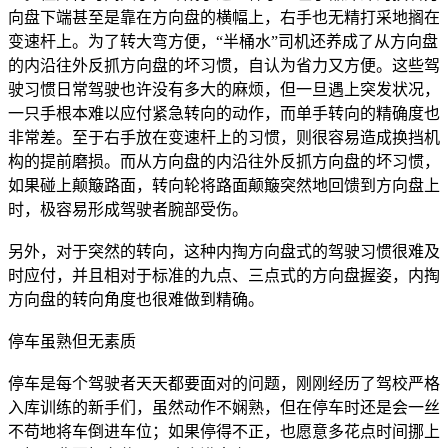
向盘下端甚至是靠在方向盘的横幅上，右手也无精打采地搁在
变速杆上。为了转大弯方便，“半桶水”司机还养成了从方向盘
的内沿往外反抓方向盘的坏习惯，自认为省力又方便。这些驾
驶习惯日常驾驶也许没有多大的麻烦，但一旦遇上突发状况，
一只手根本难以应付紧急转向的动作，而单手转向的精确度也
非常差。至于右手放在变速杆上的习惯，则很容易造成换挡机
构的提前磨损。而从方向盘的内沿往外反抓方向盘的坏习惯，
如果碰上颠簸路面，转向轮将路面颠簸突然地回馈到方向盘上
时，极容易形成驾驶者腕部受伤。
另外，对于突然的转向，这种内掏方向盘式的驾驶习惯很难及
时应付，并且相对于标准的九点、三点式的方向盘握姿，内掏
方向盘的转向角度也很难做到精确。
停车虽熟但无素质
停车是每个驾驶者天天都要面对的问题，刚刚经历了驾校严格
入库训练的新手们，虽然动作不娴熟，但在停车时还是会一丝
不苟地将车倒进车位；如果停得不正，也愿意多花点时间挪上