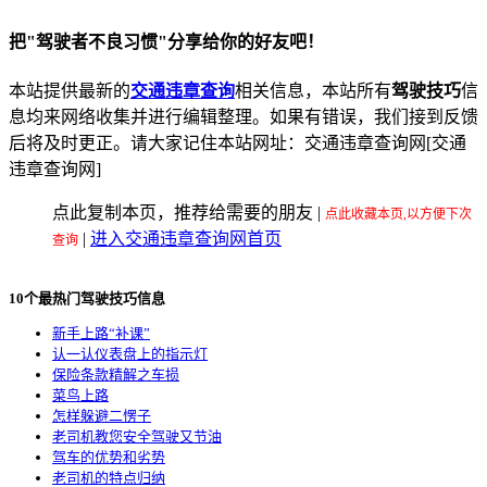
把"驾驶者不良习惯"分享给你的好友吧！
本站提供最新的
交通违章查询
相关信息，本站所有
驾驶技巧
信
息均来网络收集并进行编辑整理。如果有错误，我们接到反馈
后将及时更正。请大家记住本站网址：交通违章查询网[交通
违章查询网]
点此复制本页，推荐给需要的朋友
|
点此收藏本页,以方便下次
|
进入交通违章查询网首页
查询
10个最热门驾驶技巧信息
新手上路“补课”
认一认仪表盘上的指示灯
保险条款精解之车损
菜鸟上路
怎样躲避二愣子
老司机教您安全驾驶又节油
驾车的优势和劣势
老司机的特点归纳