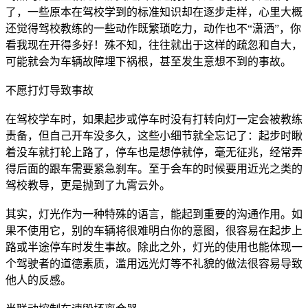
了，一些原本在驾校学到的标准知识却在逐步走样，心里大概
还觉得驾校教练的一些动作既繁琐吃力，动作也不“潇洒”，你
看我现在开得多好！殊不知，往往就出于这样的疏忽和自大，
可能就会为车辆故障埋下祸根，甚至发生意想不到的事故。
不愿打灯导致事故
在驾校学车时，如果起步或停车时没有打转向灯一定会被教练
责备，但自己开车没多久，这些小细节就全忘记了：起步时瞅
着没车就打轮上路了，停车也是想停就停，毫无征兆，经常弄
得后面的跟车需要紧急刹车。至于会车的时候要用近光之类的
驾校教导，更是抛到了九霄云外。
其实，灯光作为一种特殊的语言，能起到重要的沟通作用。如
果不使用它，别的车辆将很难明白你的意图，很容易在起步上
路或半途停车时发生事故。除此之外，灯光的使用也能体现一
个驾驶者的道德素质，滥用远光灯等不礼貌的做法很容易导致
他人的反感。