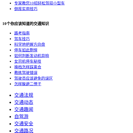
专家教您10招轻松驾驭小型车
倒库实用技巧
10个你应该知道的交通知识
路考指南
驾车技巧
科学地把握方向盘
停车如此剽悍
如何判断发动机异响
女司机停车秘技
换档怎样踩离合
教练驾驶错误
驾驶员应该避免的误区
怎样躲避二愣子
交通法规
交通动态
交通趣闻
自驾游
交通安全
交通路况