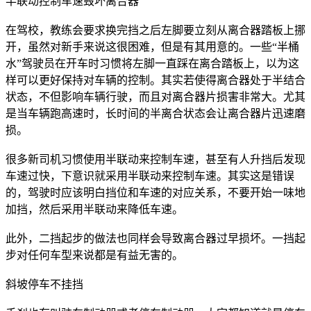
半联动控制车速毁坏离合器
在驾校，教练会要求换完挡之后左脚要立刻从离合器踏板上挪
开，虽然对新手来说这很困难，但是有其用意的。一些“半桶
水”驾驶员在开车时习惯将左脚一直踩在离合踏板上，以为这
样可以更好保持对车辆的控制。其实若使得离合器处于半结合
状态，不但影响车辆行驶，而且对离合器片损害非常大。尤其
是当车辆跑高速时，长时间的半离合状态会让离合器片迅速磨
损。
很多新司机习惯使用半联动来控制车速，甚至有人升挡后发现
车速过快，下意识就采用半联动来控制车速。其实这是错误
的，驾驶时应该明白挡位和车速的对应关系，不要开始一味地
加挡，然后采用半联动来降低车速。
此外，二挡起步的做法也同样会导致离合器过早损坏。一挡起
步对任何车型来说都是有益无害的。
斜坡停车不挂挡