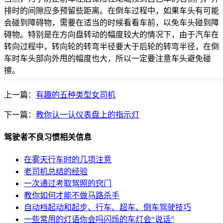
排时的间隙应多预留些距离。在倒车过程中，如果车头有可能
会碰到障碍物，需要在适当的时候看看车前，以免车头碰到障
碍物。特别是在方向盘转动的幅度较大的情况下，由于汽车在
转向过程中，转向轮的转弯半径要大于后轮的转弯半径，在倒
车时车头部向外甩的幅度也大，所以一定要注意车头避免碰
擦。
上一篇：
有趣的五种类型女司机
下一篇：
教你认一认仪表盘上的指示灯
驾驶者不良习惯相关信息
在雾天行车时的几项注意
老司机总结的经验
一次通过考取驾照的窍门
教你如何才能不做马路杀手
自动档起动和起步、行车、超车、倒车驾驶技巧
一些常用的灯语你会吗闪烁的车灯会“说话”