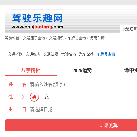
交通违章
当前位置：
交通违章查询
>
交通知识
>
车牌号查询
>
海南车牌
交通考题
交通标志
交通法规
驾驶技巧
汽车保养
车牌号查询
八字精批
2026运势
命中
姓 名
性 别
男
女
生 日