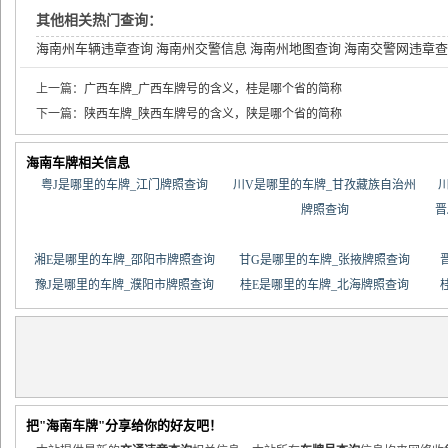
其他相关热门查询：
海南州车辆违章查询
海南州交警信息
海南州地图查询
海南交警网违章查
上一篇：
广西车牌_广西车牌号的含义，桂是哪个省的简称
下一篇：
陕西车牌_陕西车牌号的含义，陕是哪个省的简称
海南车牌相关信息
粤J是哪里的车牌_江门牌照查询
川V是哪里的车牌_甘孜藏族自治州
牌照查询
晋
湘E是哪里的车牌_邵阳市牌照查询
甘G是哪里的车牌_张掖牌照查询
豫J是哪里的车牌_濮阳市牌照查询
桂E是哪里的车牌_北海牌照查询
把"海南车牌"分享给你的好友吧！