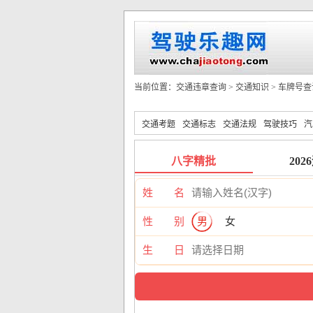
当前位置：
交通违章查询
>
交通知识
>
车牌号查
交通考题
交通标志
交通法规
驾驶技巧
汽
八字精批
202
姓 名
性 别
男
女
生 日