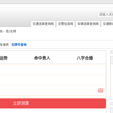
交通违章查询网
交警信息网
车辆违章查询网
交通新
询
>
晋J车牌
车保养
车牌号查询
6运势
命中贵人
八字合婚