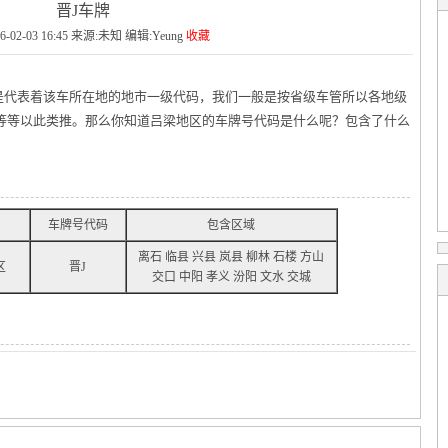
晋J车牌
6-02-03 16:45 来源:未知 编辑:Yeung
收藏
是代表着该车所在地的地市一级代码，我们一般是按省级车管所以各地级
市等等以此类推。那么你知道吕梁地区的车牌号代码是什么呢？包含了什么
车牌号代码
包含区域
离石 临县 兴县 岚县 柳林 石楼 方山
区
晋J
交口 中阳 孝义 汾阳 文水 交城