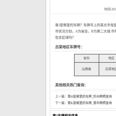
时间:201
晋J是哪里的车牌？车牌号上的英文字母
市状况分划，A为省会，B为第二大城 
包含区域吗？
吕梁地区车牌号：
省份
地区
山西省
吕梁地
其他相关热门查询：
上一篇：
晋H是哪里的车牌_忻州牌照查询
下一篇：
晋K是哪里的车牌_晋中牌照查询
晋J车牌相关信息