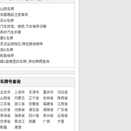
山西车牌
浓雾路段注意事项
苏M车牌
汽车异常、维修,汽车保养详解
养护汽车步骤
蒙K车牌
灵活运用档位,降低换挡频率
浙K车牌
轮胎保养
冀E是哪里的车牌_邢台牌照查询
车牌号查询
北京市
上海市
天津市
重庆市
河北省
山西省
内蒙古
辽宁省
吉林省
陕西省
江苏省
浙江省
安徽省
福建省
江西省
山东省
河南省
湖北省
湖南省
广东省
青海省
海南省
四川省
贵州省
云南省
甘肃省
黑龙江
西藏
广西
宁夏
新疆
港澳