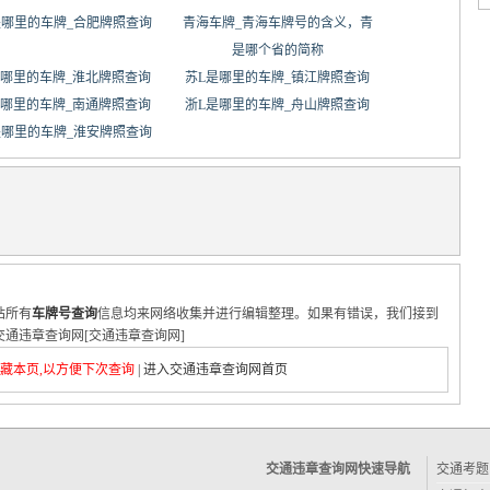
是哪里的车牌_合肥牌照查询
青海车牌_青海车牌号的含义，青
是哪个省的简称
是哪里的车牌_淮北牌照查询
苏L是哪里的车牌_镇江牌照查询
是哪里的车牌_南通牌照查询
浙L是哪里的车牌_舟山牌照查询
是哪里的车牌_淮安牌照查询
站所有
车牌号查询
信息均来网络收集并进行编辑整理。如果有错误，我们接到
通违章查询网[交通违章查询网]
藏本页,以方便下次查询
|
进入交通违章查询网首页
交通违章查询网快速导航
交通考题