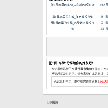
皖E是哪里的车牌_马鞍山牌照查询
皖A
冀F是哪里的车牌_保定牌照查询
皖F
晋J是哪里的车牌_吕梁地区牌照查
苏F
询
苏H
把"晋J车牌"分享给你的好友吧！
本站提供最新的
交通违章查询
相关信息，本
反馈后将及时更正。请大家记住本站网址：交
点此复制本页，推荐给需要的朋友
|
点此收
订阅服务