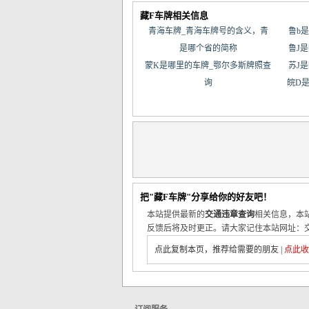
藏F车牌相关信息
青海车牌_青海车牌号的含义，青
鲁b
是哪个省的简称
鲁J
蒙K是哪里的车牌_鄂尔多斯牌照查
苏J
询
皖D
把"藏F车牌"分享给你的好友吧！
本站提供最新的
交通违章查询
相关信息，本
反馈后将及时更正。请大家记住本站网址：交
点此复制本页，推荐给需要的朋友
|
点此收