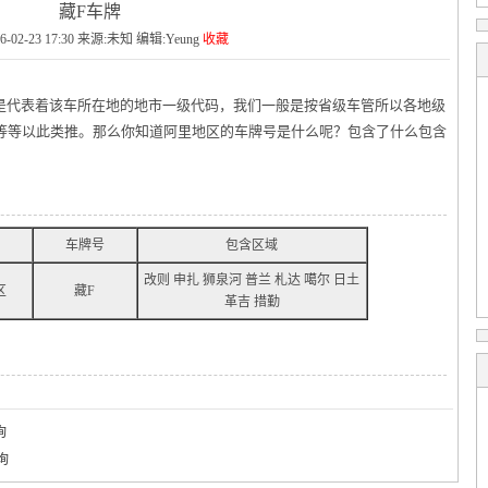
藏F车牌
6-02-23 17:30 来源:未知 编辑:Yeung
收藏
是代表着该车所在地的地市一级代码，我们一般是按省级车管所以各地级
市等等以此类推。那么你知道阿里地区的车牌号是什么呢？包含了什么包含
车牌号
包含区域
改则 申扎 狮泉河 普兰 札达 噶尔 日土
区
藏F
革吉 措勤
询
询