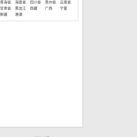
青海省
海南省
四川省
贵州省
云南省
甘肃省
黑龙江
西藏
广西
宁夏
新疆
港澳