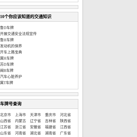
10个你应该知道的交通知识
鲁D车牌
开展交通安全法规宣传
鲁H车牌
发动机的保养
开车上路宝典
冀H车牌
苏D车牌
闽B车牌
汽车心脏养护
冀T车牌
车牌号查询
北京市
上海市
天津市
重庆市
河北省
山西省
内蒙古
辽宁省
吉林省
陕西省
江苏省
浙江省
安徽省
福建省
江西省
山东省
河南省
湖北省
湖南省
广东省