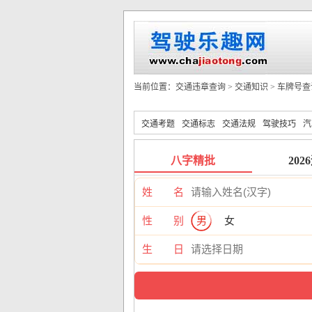
当前位置：
交通违章查询
>
交通知识
>
车牌号查
交通考题
交通标志
交通法规
驾驶技巧
汽
八字精批
202
姓 名
性 别
男
女
生 日