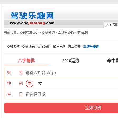
交通违章
当前位置：
交通违章查询
>
交通知识
>
车牌号查询
>
藏J车牌
交通考题
交通标志
交通法规
驾驶技巧
汽车保养
车牌号查询
八字精批
2026运势
命中
姓 名
性 别
男
女
生 日