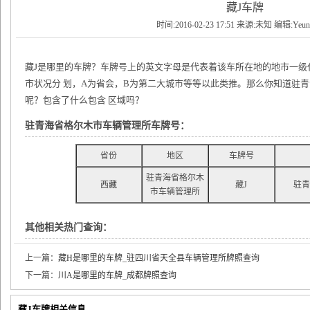
藏J车牌
时间:2016-02-23 17:51 来源:未知 编辑:Yeu
藏J是哪里的车牌？车牌号上的英文字母是代表着该车所在地的地市一级
市状况分 划，A为省会，B为第二大城市等等以此类推。那么你知道驻
呢？包含了什么包含 区域吗？
驻青海省格尔木市车辆管理所车牌号：
省份
地区
车牌号
驻青海省格尔木
西藏
藏J
驻青
市车辆管理所
其他相关热门查询：
上一篇：
藏H是哪里的车牌_驻四川省天全县车辆管理所牌照查询
下一篇：
川A是哪里的车牌_成都牌照查询
藏J车牌相关信息