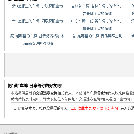
浙B是哪里的车牌_宁波牌照查询
吉林省车牌_吉林车牌号的含义，
吉是哪个省的简称
晋C是哪里的车牌_阳泉牌照查询
山东车牌_山东省车牌号的含义，
鲁是哪个省的简称
藏J是哪里的车牌_驻青海省格尔木
鲁b是哪里的车牌_青岛牌照查询
市车辆管理所牌照查
把"藏J车牌"分享给你的好友吧！
本站提供最新的
交通违章查询
相关信息，本站所有
车牌号查询
信息均来网络收
反馈后将及时更正。请大家记住本站网址：交通违章查询网[交通违章查询网]
点此复制本页，推荐给需要的朋友
|
点此收藏本页,以方便下次查询
|
进入交