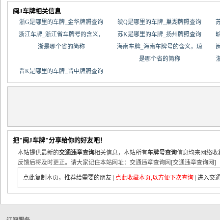
闽J车牌相关信息
浙G是哪里的车牌_金华牌照查询
皖Q是哪里的车牌_巢湖牌照查询
浙江车牌_浙江省车牌号的含义，
苏K是哪里的车牌_扬州牌照查询
浙是哪个省的简称
海南车牌_海南车牌号的含义，琼
是哪个省的简称
晋K是哪里的车牌_晋中牌照查询
把"闽J车牌"分享给你的好友吧！
本站提供最新的
交通违章查询
相关信息，本站所有
车牌号查询
信息均来网络收
反馈后将及时更正。请大家记住本站网址：交通违章查询网[交通违章查询网]
点此复制本页，推荐给需要的朋友
|
点此收藏本页,以方便下次查询
|
进入交