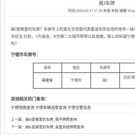
闽J车牌
时间:2016-02-17 17:29 来源:未知 编辑:Yeu
闽J是哪里的车牌？车牌号上的英文字母是代表着该车所在地的地市一级
市状况 分划，A为省会，B为第二大城市等等以此类推。那么你知道宁
吗？
宁德市车牌号：
省份
地区
车牌号
古田 霞
福建省
宁德市
闽J
其他相关热门查询：
宁德地图查询
宁德车辆违章查询
宁德交警信息
上一篇：
闽H是哪里的车牌_南平牌照查询
下一篇：
闽K是哪里的车牌_省直系统牌照查询