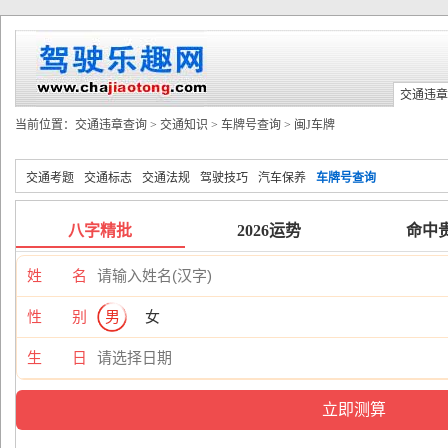
交通违章
当前位置：
交通违章查询
>
交通知识
>
车牌号查询
>
闽J车牌
交通考题
交通标志
交通法规
驾驶技巧
汽车保养
车牌号查询
八字精批
2026运势
命中
姓 名
性 别
男
女
生 日