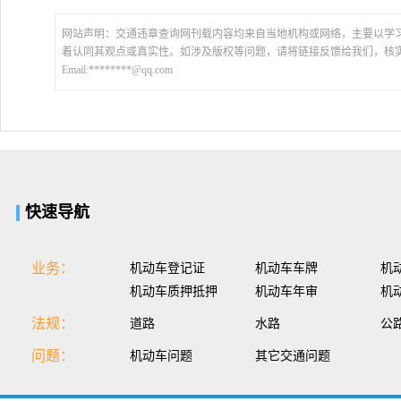
网站声明：交通违章查询网刊载内容均来自当地机构或网络，主要以学
着认同其观点或真实性。如涉及版权等问题，请将链接反馈给我们，核
Email:********@qq.com
快速导航
业务：
机动车登记证
机动车车牌
机
机动车质押抵押
机动车年审
机
法规：
道路
水路
公
问题：
机动车问题
其它交通问题