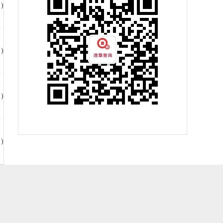
)
)
)
)