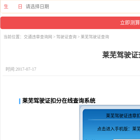
生 日
当前位置：
交通违章查询网
>
驾驶证查询
> 莱芜驾驶证查询
莱芜驾驶证
时间:2017-07-17
莱芜驾驶证扣分在线查询系统
莱芜驾驶证违章
点击进入
手机版：莱