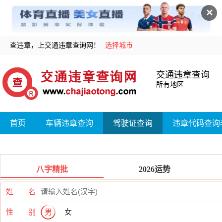
✕
查违章，上交通违章查询网！
选择城市
交通违章查询
所有地区
首页
车辆违章查询
驾驶证查询
违章代码查询
八字精批
2026运势
姓 名
性 别
男
女