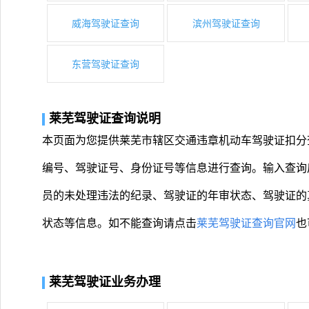
威海驾驶证查询
滨州驾驶证查询
东营驾驶证查询
莱芜驾驶证查询说明
本页面为您提供莱芜市辖区交通违章机动车驾驶证扣分
编号、驾驶证号、身份证号等信息进行查询。输入查询
员的未处理违法的纪录、驾驶证的年审状态、驾驶证的
状态等信息。如不能查询请点击
莱芜驾驶证查询官网
也
莱芜驾驶证业务办理