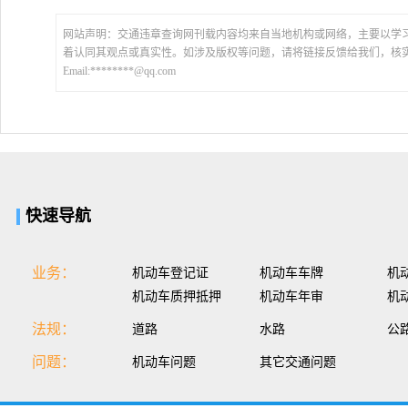
网站声明：交通违章查询网刊载内容均来自当地机构或网络，主要以学
着认同其观点或真实性。如涉及版权等问题，请将链接反馈给我们，核
Email:********@qq.com
快速导航
业务：
机动车登记证
机动车车牌
机
机动车质押抵押
机动车年审
机
法规：
道路
水路
公
问题：
机动车问题
其它交通问题