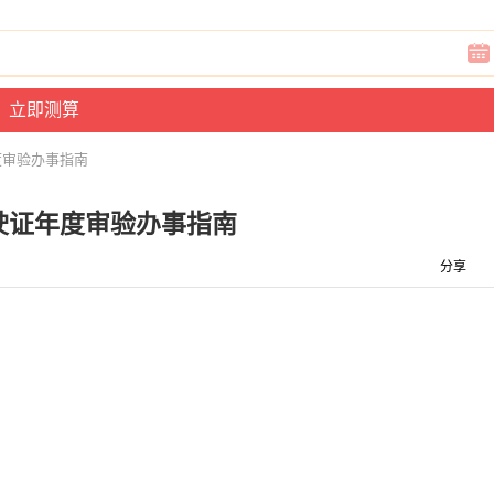
度审验办事指南
驶证年度审验办事指南
分享