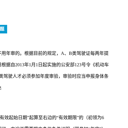
题
不用年审的。根据目前的规定，A、B类驾驶证每两年提
据自2013年1月1日起实施的公安部123号令《机动车
B类驾驶人才必须参加年度审验，审验时应当申报身体条
免
有效起始日期”起算至右边的“有效期限”的（初领为6