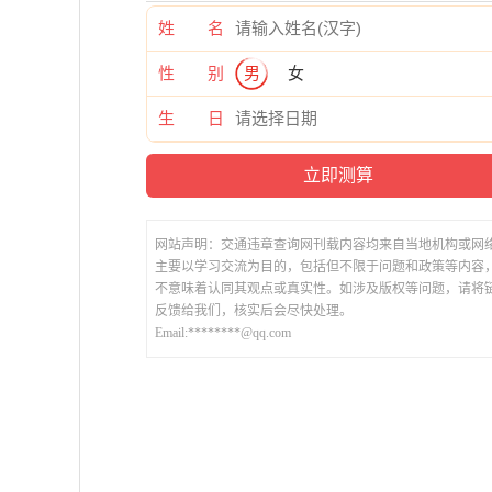
姓 名
性 别
男
女
生 日
网站声明：交通违章查询网刊载内容均来自当地机构或网
主要以学习交流为目的，包括但不限于问题和政策等内容
不意味着认同其观点或真实性。如涉及版权等问题，请将
反馈给我们，核实后会尽快处理。
Email:********@qq.com