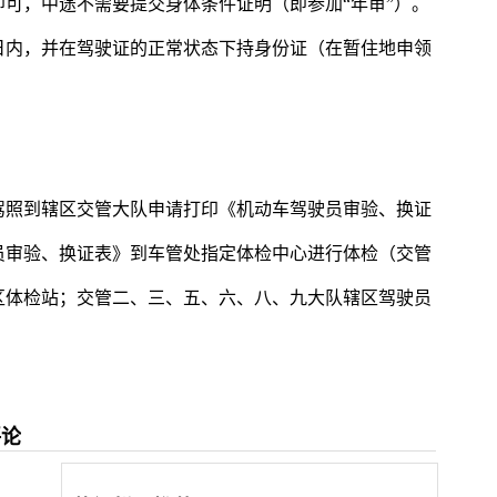
即可，中途不需要提交身体条件证明（即参加“年审”）。
日内，并在驾驶证的正常状态下持身份证（在暂住地申领
驾照到辖区交管大队申请打印《机动车驾驶员审验、换证
员审验、换证表》到车管处指定体检中心进行体检（交管
区体检站；交管二、三、五、六、八、九大队辖区驾驶员
评论