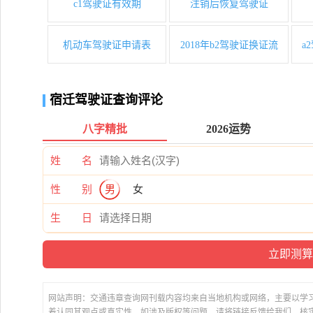
c1驾驶证有效期
注销后恢复驾驶证
机动车驾驶证申请表
2018年b2驾驶证换证流
a
宿迁驾驶证查询评论
八字精批
2026运势
姓 名
性 别
男
女
生 日
网站声明：交通违章查询网刊载内容均来自当地机构或网络，主要以学
着认同其观点或真实性。如涉及版权等问题，请将链接反馈给我们，核