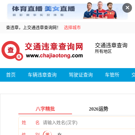
✕
查违章，上交通违章查询网！
选择城市
交通违章查询
所有地区
首页
车辆违章查询
驾驶证查询
车管所
八字精批
2026运势
姓 名
性 别
男
女