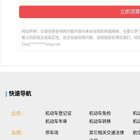
网站声明：交通违章查询网刊载内容均来自当地机构或网络，主要以学
着认同其观点或真实性。如涉及版权等问题，请将链接反馈给我们，核
Email:********@qq.com
快速导航
业务：
机动车登记证
机动车免检
机
机动车年审
机动车转移
机
法规：
停车场
其它相关交通法律
航