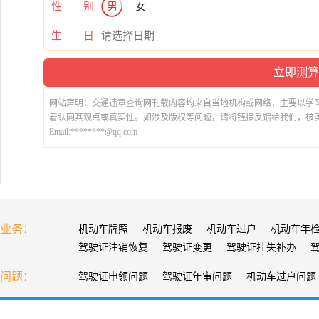
性 别
男
女
生 日
网站声明：交通违章查询网刊载内容均来自当地机构或网络，主要以学
着认同其观点或真实性。如涉及版权等问题，请将链接反馈给我们，核
Email:********@qq.com
业务：
机动车牌照
机动车报废
机动车过户
机动车年
驾驶证注销恢复
驾驶证变更
驾驶证挂失补办
问题：
驾驶证申领问题
驾驶证年审问题
机动车过户问题