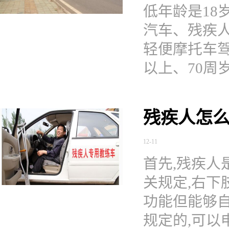
低年龄是18
汽车、残疾
轻便摩托车驾
以上、70周
残疾人怎
12-11
首先,残疾人
关规定,右下
功能但能够自
规定的,可以