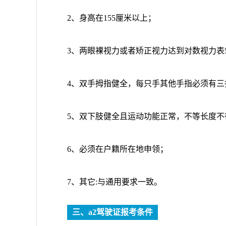
2、身高在155厘米以上；
3、两眼裸视力或者矫正视力达到对数视力表5
4、双手拇指健全，每只手其他手指必须有
5、双下肢健全且运动功能正常，不等长度不
6、必须在户籍所在地申领；
7、其它:与通用要求一致。
三、a2驾驶证报考条件