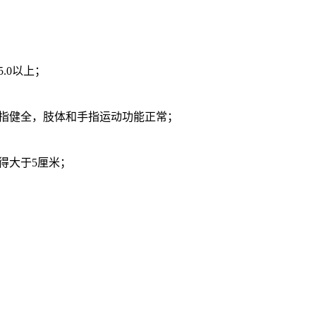
.0以上；
三指健全，肢体和手指运动功能正常；
得大于5厘米；