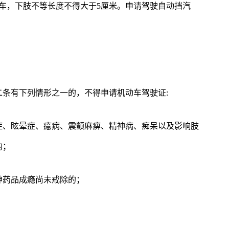
车，下肢不等长度不得大于5厘米。申请驾驶自动挡汽
条有下列情形之一的，不得申请机动车驾驶证:
症、眩晕症、癔病、震颤麻痹、精神病、痴呆以及影响肢
的；
神药品成瘾尚未戒除的；