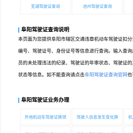
芜湖驾驶证查询
池州驾驶证查询
阜阳驾驶证查询说明
本页面为您提供阜阳市辖区交通违章机动车驾驶证扣分
编号、驾驶证号、身份证号等信息进行查询。输入查询
员的未处理违法的纪录、驾驶证的年审状态、驾驶证的
状态等信息。如不能查询请点击
阜阳驾驶证查询官网
也
阜阳驾驶证业务办理
外地机动车驾驶证换领
驾驶人信息发生变化换
机