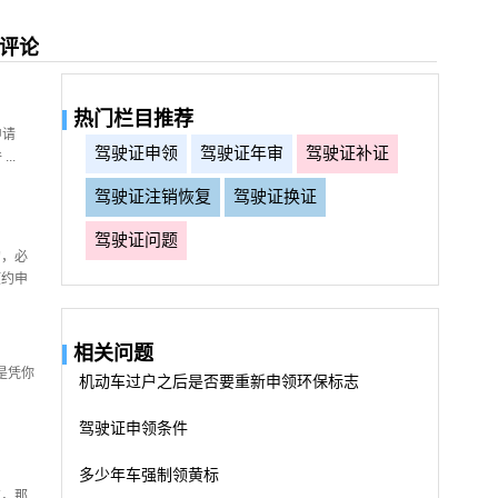
务评论
热门栏目推荐
申请
驾驶证申领
驾驶证年审
驾驶证补证
..
驾驶证注销恢复
驾驶证换证
驾驶证问题
的，必
预约申
相关问题
是凭你
机动车过户之后是否要重新申领环保标志
驾驶证申领条件
多少年车强制领黄标
过，那