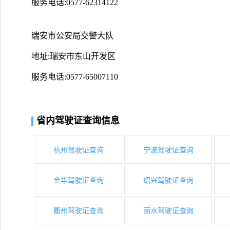
服务电话:0577-62314122
瑞安市公安局交警大队
地址:瑞安市东山开发区
服务电话:0577-65007110
省内驾驶证查询信息
杭州驾驶证查询
宁波驾驶证查询
金华驾驶证查询
绍兴驾驶证查询
衢州驾驶证查询
丽水驾驶证查询