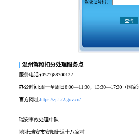
驾驶证号码：
温州驾照扣分处理服务点
服务电话:(0577)88300122
办公时间:周一至周日8:00—11:30，13:30—17:30
官方网址:
https://zj.122.gov.cn/
瑞安事故处理中队
地址:瑞安市安阳街道十八家村