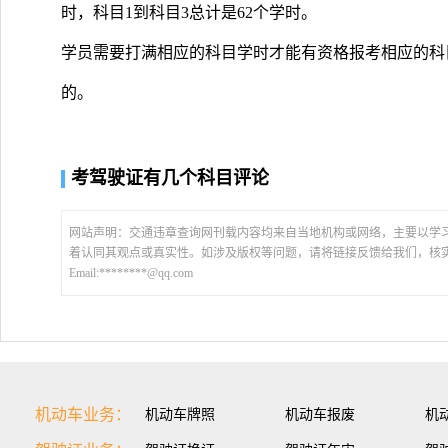
时，科目1到科目3总计是62个学时。
学员需要打满相应的科目学时才能有资格报考相应的科
的。
考驾驶证有几个科目评论
网站声明：交通违章查询网刊载内容均来自当地机构或网络，主要以学
着认同其观点或真实性。如涉及版权等问题，请将链接反馈给我们，核
Email:********@qq.com
机动车业务：
机动车牌照
机动车报废
机