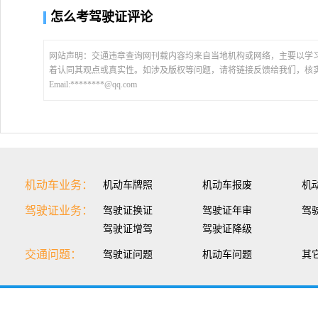
怎么考驾驶证评论
网站声明：交通违章查询网刊载内容均来自当地机构或网络，主要以学
着认同其观点或真实性。如涉及版权等问题，请将链接反馈给我们，核
Email:********@qq.com
机动车业务：
机动车牌照
机动车报废
机
驾驶证业务：
驾驶证换证
驾驶证年审
驾
驾驶证增驾
驾驶证降级
交通问题：
驾驶证问题
机动车问题
其