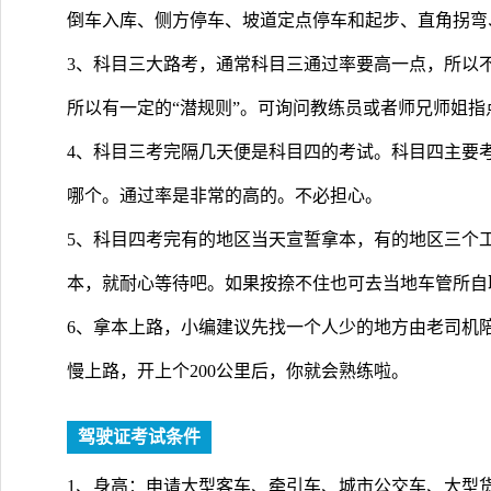
倒车入库、侧方停车、坡道定点停车和起步、直角拐弯
3、科目三大路考，通常科目三通过率要高一点，所以
所以有一定的“潜规则”。可询问教练员或者师兄师姐
4、科目三考完隔几天便是科目四的考试。科目四主要
哪个。通过率是非常的高的。不必担心。
5、科目四考完有的地区当天宣誓拿本，有的地区三个
本，就耐心等待吧。如果按捺不住也可去当地车管所自
6、拿本上路，小编建议先找一个人少的地方由老司机
慢上路，开上个200公里后，你就会熟练啦。
驾驶证考试条件
1、身高：申请大型客车、牵引车、城市公交车、大型货