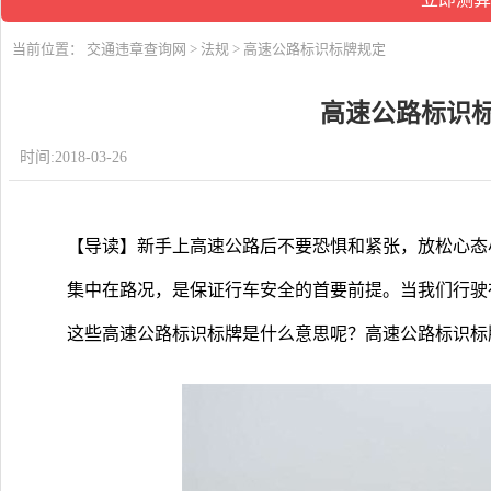
当前位置：
交通违章查询网
>
法规
> 高速公路标识标牌规定
高速公路标识
时间:2018-03-26
【导读】新手上高速公路后不要恐惧和紧张，放松心态
集中在路况，是保证行车安全的首要前提。当我们行驶
这些高速公路标识标牌是什么意思呢？高速公路标识标