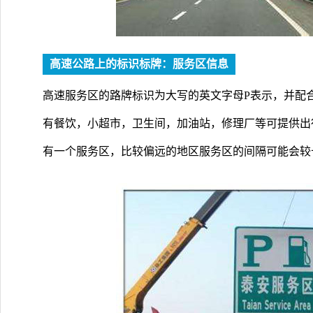
高速公路上的标识标牌：服务区信息
高速服务区的路牌标识为大写的英文字母P表示，并配
有餐饮，小超市，卫生间，加油站，修理厂等可提供出行
有一个服务区，比较偏远的地区服务区的间隔可能会较