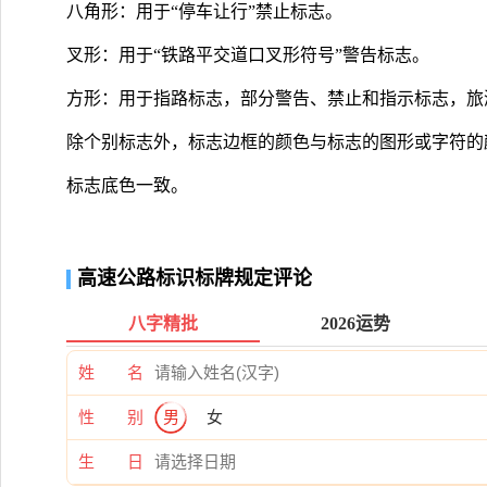
八角形：用于“停车让行”禁止标志。
叉形：用于“铁路平交道口叉形符号”警告标志。
方形：用于指路标志，部分警告、禁止和指示标志，旅
除个别标志外，标志边框的颜色与标志的图形或字符的
标志底色一致。
高速公路标识标牌规定评论
八字精批
2026运势
姓 名
性 别
男
女
生 日