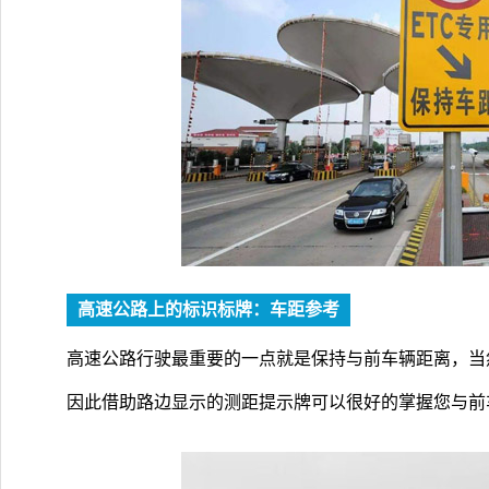
高速公路上的标识标牌：车距参考
高速公路行驶最重要的一点就是保持与前车辆距离，当
因此借助路边显示的测距提示牌可以很好的掌握您与前