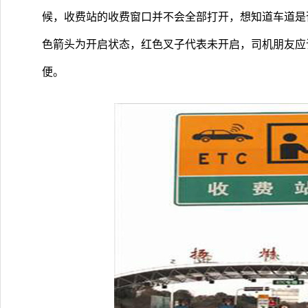
候，收费站的收费窗口并不会全部打开，想知道车道是
色箭头为开启状态，红色叉子代表未开启，司机朋友应
便。