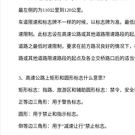
最左侧的为110公里到120公里。
车道限速和标志牌不一样的时候，以标志牌为准。最低
速限制。此标志设在高速公路或其他道路限速路段的起
道路之最低时速限制，要求在前方路况良好的情况下，
路或其他道路限速路段的起点及各立交桥路口后的适当
3、高速公路上矩形和圆形标志什么意思？
矩形标志：指路、旅游区和辅助圆形标志：禁令、安全
正等边三角形：用于警告标志。
圆形：用于禁止和指示标志。
倒等边三角形：用于“减速让行”禁止标志。