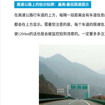
高速公路上的标识标牌：最高/最低限速提示
在高速公路行车道的上方，每隔一段距离会有车道信息
都会在上方显示。需要您注意的是，每个车道的限速信息
驶120/km的话也是会被监控拍到违章的。一定要多多