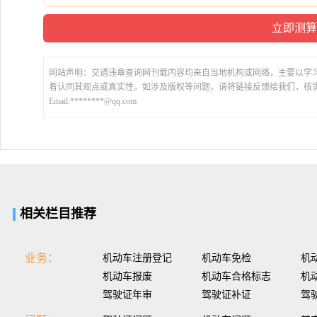
网站声明：交通违章查询网刊载内容均来自当地机构或网络，主要以学
着认同其观点或真实性。如涉及版权等问题，请将链接反馈给我们，核
Email:********@qq.com
相关栏目推荐
业务：
机动车注册登记
机动车免检
机
机动车报废
机动车合格标志
机
驾驶证年审
驾驶证补证
驾