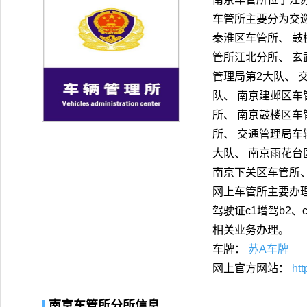
车管所主要分为交巡
秦淮区车管所、 鼓
管所江北分所、 玄
管理局第2大队、 
队、 南京建邺区车
所、 南京鼓楼区车
所、 交通管理局车
大队、 南京雨花台
南京下关区车管所、
网上车管所主要办
驾驶证c1增驾b2
相关业务办理。
车牌：
苏A车牌
网上官方网站：
htt
南京车管所分所信息