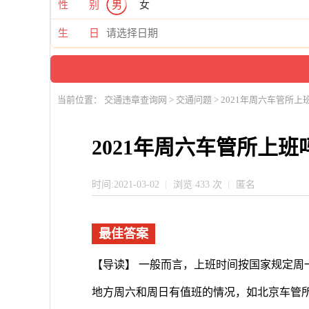
性 别
男
女
生 日
当前位置：
交通违章查询网
>
交通问题
> 2021年周六车管所上
2021年周六车管所上班
时间:2021-03-02
浏览 433 次
匿名
最佳答案
【导读】 一般而言，上班时间按国家规定周
地方周六和周日有值班的情况，如北京车管