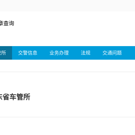
章查询
管所
交警信息
业务办理
法规
交通问题
东省车管所