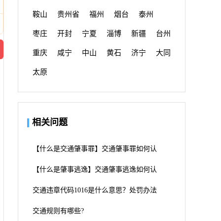
鞍山
贵州省
福州
烟台
泰州
枣庄
开封
宁夏
淄博
新疆
台州
重庆
咸宁
中山
黄石
济宁
大同
太原
相关问题
【什么是交通肇事罪】交通肇事罪如何认
【什么是肇事逃逸】交通肇事逃逸如何认
交通违章代码1016是什么意思？处罚办法
交通规则有哪些?