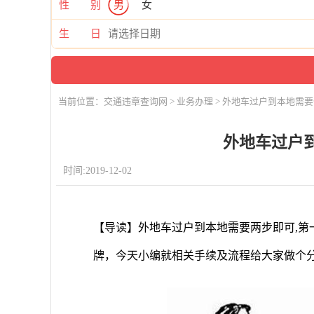
性 别
男
女
生 日
当前位置：
交通违章查询网
>
业务办理
> 外地车过户到本地需
外地车过户
时间:2019-12-02
【导读】外地车过户到本地需要两步即可,第
牌，今天小编就相关手续及流程给大家做个