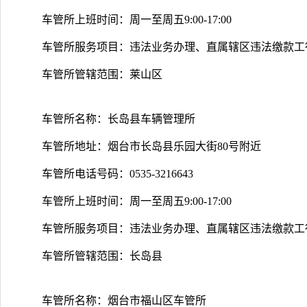
车管所上班时间：周一至周五9:00-17:00
车管所服务项目：违法业务办理、直属辖区违法缴款工
车管所管辖范围：莱山区
车管所名称：长岛县车辆管理所
车管所地址：烟台市长岛县乐园大街80号附近
车管所电话号码：0535-3216643
车管所上班时间：周一至周五9:00-17:00
车管所服务项目：违法业务办理、直属辖区违法缴款工
车管所管辖范围：长岛县
车管所名称：烟台市福山区车管所