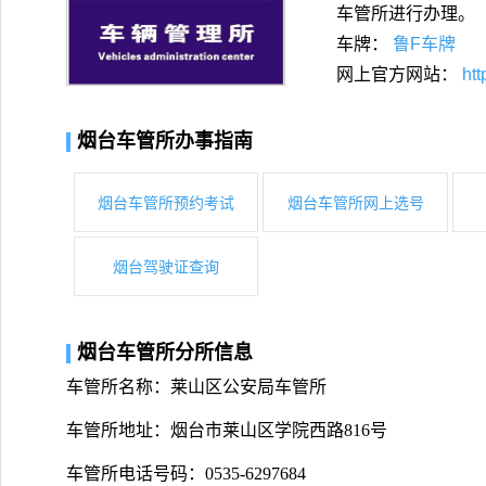
车管所进行办理。
车牌：
鲁F车牌
网上官方网站：
htt
烟台车管所办事指南
烟台车管所预约考试
烟台车管所网上选号
烟台驾驶证查询
烟台车管所分所信息
车管所名称：莱山区公安局车管所
车管所地址：烟台市莱山区学院西路816号
车管所电话号码：0535-6297684