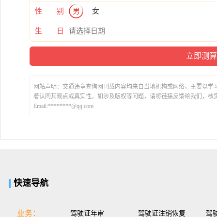
性 别
男
女
生 日
网站声明：交通违章查询网刊载内容均来自当地机构或网络，主要以学
着认同其观点或真实性。如涉及版权等问题，请将链接反馈给我们，核
Email:********@qq.com
快速导航
业务：
驾驶证年审
驾驶证注销恢复
驾