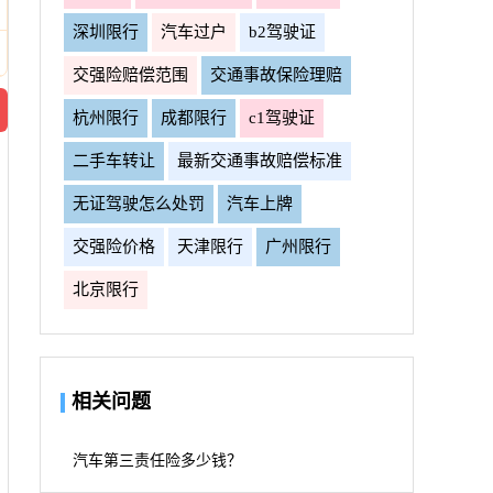
深圳限行
汽车过户
b2驾驶证
交强险赔偿范围
交通事故保险理赔
杭州限行
成都限行
c1驾驶证
二手车转让
最新交通事故赔偿标准
无证驾驶怎么处罚
汽车上牌
交强险价格
天津限行
广州限行
北京限行
相关问题
汽车第三责任险多少钱？