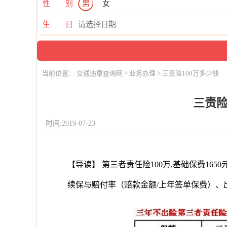
性 别
男
女
生 日
当前位置：
交通违章查询网
>
业务办理
> 三责险100万多少钱
三责险
时间:2019-07-23
【导读】 第三者责任险100万,基础保费16
续保与赔付率（赔款金额/上年签单保费）、出