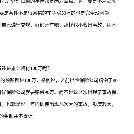
着吗？让你烦恼的事情都是因为缺点，穷，要是不差钱就
。要是条件不是很富裕的车主买50万的也是完全没问题
主自己遵守交规，好好开车吧，那样也不会出事故，用不
万还是累计赔付100万呢？
险的顶额都是100万，举例说，之前出险保险公司赔偿了80
时候保险公司就要赔偿90万。而不是说这次出现了事故保
0万。也就是说一年内即使出现几次大的事故，额度较大，
偿的金额并不累计。