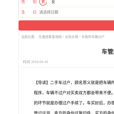
性 别
男
女
生 日
当前位置：
交通违章查询网
>
业务办理
> 车管所车辆过户
车管
时间:2018-04-10
【导读】二手车过户，顾名思义就是把车辆
程序，车辆不过户对买卖双方都会带来不便
的环节就是办理过户手续了。车买好后，办
登记证书、卖方的身份证复印件，买方的身