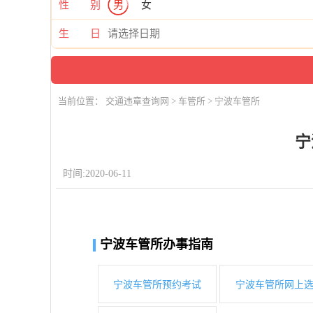
性 别
男
女
生 日
当前位置：
交通违章查询网
>
车管所
> 宁波车管所
宁
时间:2020-06-11
宁波车管所办事指南
宁波车管所预约考试
宁波车管所网上