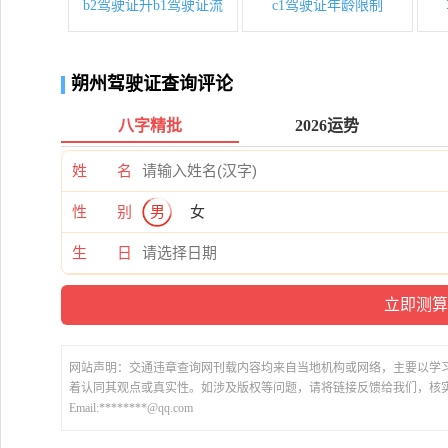
b2驾驶证升b1驾驶证流
c1驾驶证年龄限制
朔州驾驶证查询评论
八字精批
2026运势
姓 名
性 别
男
女
生 日
网站声明：交通违章查询网刊载内容均来自当地机构或网络，主要以学
着认同其观点或真实性。如涉及版权等问题，请将链接反馈给我们，核
Email:********@qq.com