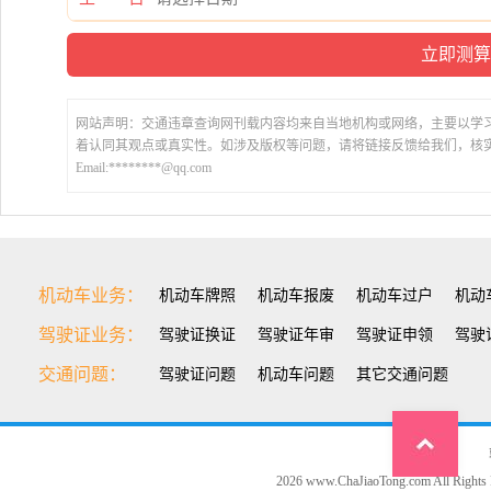
网站声明：交通违章查询网刊载内容均来自当地机构或网络，主要以学
着认同其观点或真实性。如涉及版权等问题，请将链接反馈给我们，核
Email:********@qq.com
机动车业务：
机动车牌照
机动车报废
机动车过户
机动
驾驶证业务：
驾驶证换证
驾驶证年审
驾驶证申领
驾驶
交通问题：
驾驶证问题
机动车问题
其它交通问题
Top1
2026 www.ChaJiaoTong.com All Rights 