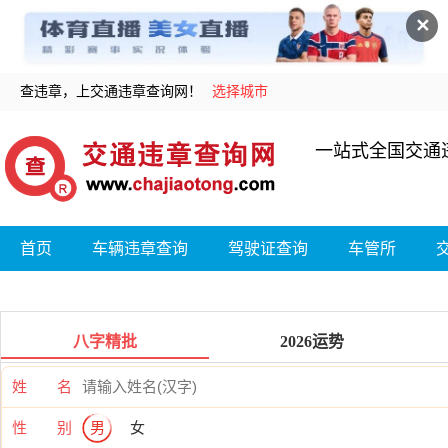
✕
查违章，上交通违章查询网！
选择城市
一站式全国交通
首页
车辆违章查询
驾驶证查询
车管所
八字精批
2026运势
姓 名
性 别
男
女