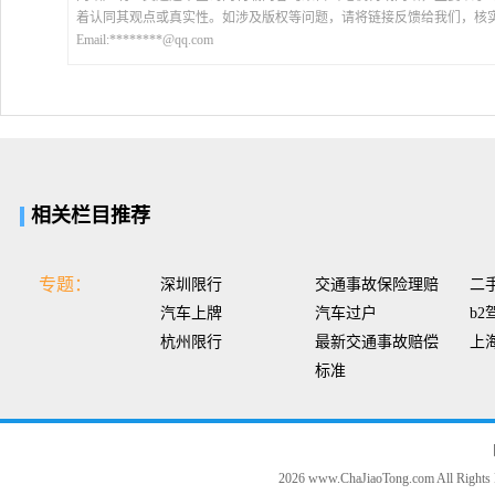
着认同其观点或真实性。如涉及版权等问题，请将链接反馈给我们，核
Email:********@qq.com
相关栏目推荐
专题：
深圳限行
交通事故保险理赔
二
汽车上牌
汽车过户
b2
杭州限行
最新交通事故赔偿
上
标准
2026 www.ChaJiaoTong.com All Rights 