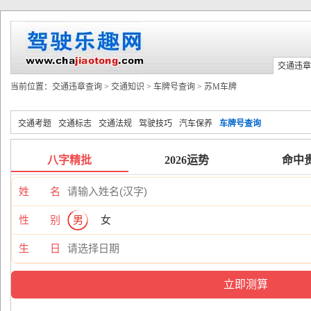
交通违章
当前位置：
交通违章查询
>
交通知识
>
车牌号查询
>
苏M车牌
交通考题
交通标志
交通法规
驾驶技巧
汽车保养
车牌号查询
八字精批
2026运势
命中
姓 名
性 别
男
女
生 日