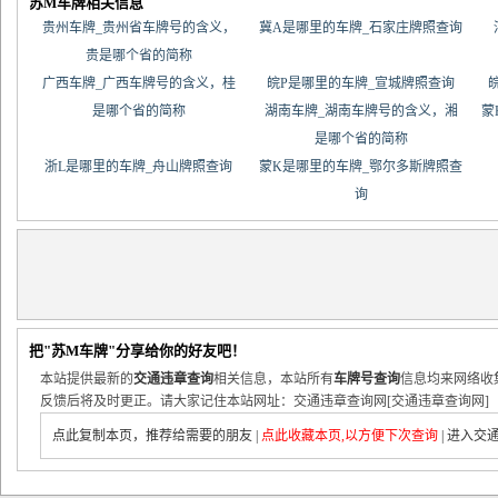
苏M车牌相关信息
贵州车牌_贵州省车牌号的含义，
冀A是哪里的车牌_石家庄牌照查询
贵是哪个省的简称
广西车牌_广西车牌号的含义，桂
皖P是哪里的车牌_宣城牌照查询
是哪个省的简称
湖南车牌_湖南车牌号的含义，湘
蒙
是哪个省的简称
浙L是哪里的车牌_舟山牌照查询
蒙K是哪里的车牌_鄂尔多斯牌照查
询
把"苏M车牌"分享给你的好友吧！
本站提供最新的
交通违章查询
相关信息，本站所有
车牌号查询
信息均来网络收
反馈后将及时更正。请大家记住本站网址：交通违章查询网[交通违章查询网]
点此复制本页，推荐给需要的朋友
|
点此收藏本页,以方便下次查询
|
进入交