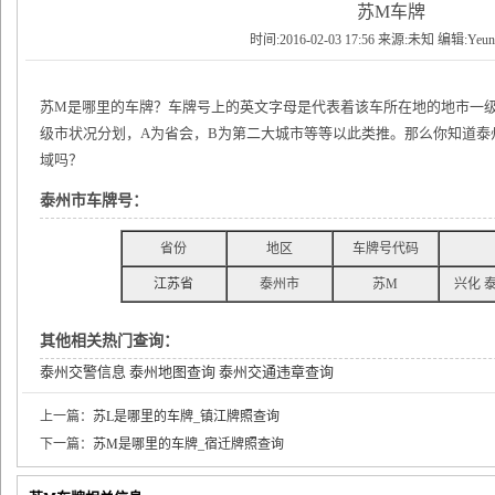
苏M车牌
时间:2016-02-03 17:56 来源:未知 编辑:Yeu
苏M是哪里的车牌？车牌号上的英文字母是代表着该车所在地的地市一
级市状况分划，A为省会，B为第二大城市等等以此类推。那么你知道泰
域吗？
泰州市车牌号：
省份
地区
车牌号代码
江苏省
泰州市
苏M
兴化 
其他相关热门查询：
泰州交警信息
泰州地图查询
泰州交通违章查询
上一篇：
苏L是哪里的车牌_镇江牌照查询
下一篇：
苏M是哪里的车牌_宿迁牌照查询