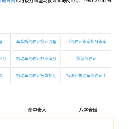
查询官网
也可拨打新疆驾驶证查询网电话：0991-2314294
程
车管所驾驶证换证流程
c1驾驶证查询扣分查询
业务
机动车驾驶证档案编号
换新驾驶证
验
机动车驾驶证被暂扣期
持境外机动车驾驶证申
命中贵人
八字合婚