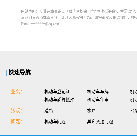
网站声明：交通违章查询网刊载内容均来自当地机构或网络，主要以学
着认同其观点或真实性。如涉及版权等问题，请将链接反馈给我们，核
Email:********@qq.com
快速导航
业务：
机动车登记证
机动车车牌
机
机动车质押抵押
机动车年审
机
法规：
道路
水路
公
问题：
机动车问题
其它交通问题