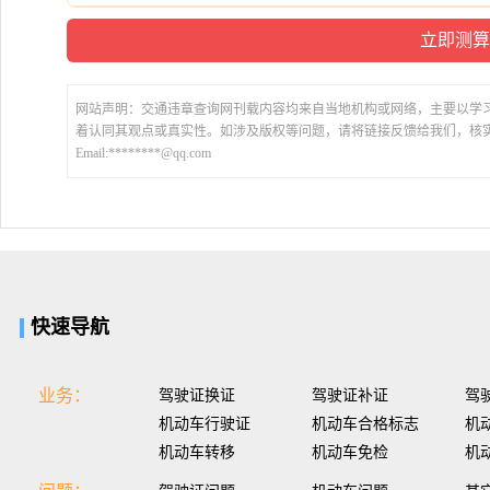
网站声明：交通违章查询网刊载内容均来自当地机构或网络，主要以学
着认同其观点或真实性。如涉及版权等问题，请将链接反馈给我们，核
Email:********@qq.com
快速导航
业务：
驾驶证换证
驾驶证补证
驾
机动车行驶证
机动车合格标志
机
机动车转移
机动车免检
机