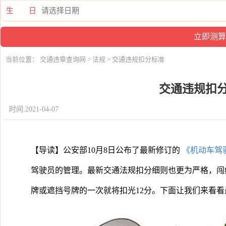
生 日
当前位置：
交通违章查询网
>
法规
> 交通违规扣分标准
交通违规扣
时间:2021-04-07
【导读】公安部10月8日公布了最新修订的
《机动车驾
驾驶员的管理。最新交通法规扣分细则也更为严格，闯
牌或遮挡号牌的一次就将扣光12分。下面让我们来看