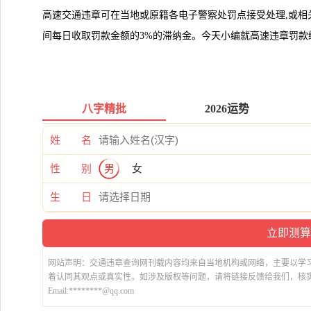
高速交通违章可在当地或原籍各电子警察处罚点接受处理,或相
间每日收取罚款金额的3%的滞纳金。今天小编就高速违章罚款
八字精批
2026运势
姓 名
性 别
男
女
生 日
网站声明：交通违章查询网刊载内容均来自当地机构或网络，主要以学
着认同其观点或真实性。如涉及版权等问题，请将链接反馈给我们，核
Email:********@qq.com