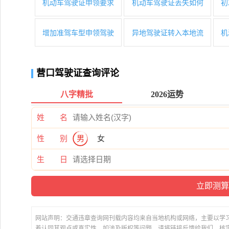
机动车驾驶证申领要求
机动车驾驶证丢失如何
初
增加准驾车型申领驾驶
异地驾驶证转入本地流
机
营口驾驶证查询评论
八字精批
2026运势
姓 名
性 别
男
女
生 日
网站声明：交通违章查询网刊载内容均来自当地机构或网络，主要以学
着认同其观点或真实性。如涉及版权等问题，请将链接反馈给我们，核