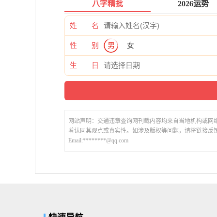
八字精批
2026运势
姓 名
性 别
男
女
生 日
网站声明：交通违章查询网刊载内容均来自当地机构或网
着认同其观点或真实性。如涉及版权等问题，请将链接反
Email:********@qq.com