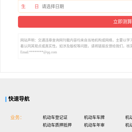
生 日
网站声明：交通违章查询网刊载内容均来自当地机构或网络，主要以学
着认同其观点或真实性。如涉及版权等问题，请将链接反馈给我们，核
Email:********@qq.com
快速导航
业务：
机动车登记证
机动车车牌
机
机动车质押抵押
机动车年审
机